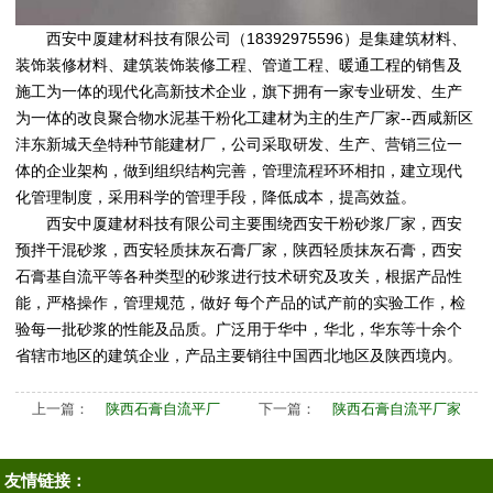
西安中厦建材科技有限公司（18392975596）是集建筑材料、
装饰装修材料、建筑装饰装修工程、管道工程、暖通工程的销售及
施工为一体的现代化高新技术企业，旗下拥有一家专业研发、生产
为一体的改良聚合物水泥基干粉化工建材为主的生产厂家--西咸新区
沣东新城天垒特种节能建材厂，公司采取研发、生产、营销三位一
体的企业架构，做到组织结构完善，管理流程环环相扣，建立现代
化管理制度，采用科学的管理手段，降低成本，提高效益。
西安中厦建材科技有限公司
主要围绕
西安干粉砂浆厂家
，
西安
预拌干混砂浆
，
西安轻质抹灰石膏厂家
，
陕西轻质抹灰石膏
，
西安
石膏基自流平
等各种类型的砂浆进行技术研究及攻关，根据产品性
能，严格操作，管理规范，做好 每个产品的试产前的实验工作，检
验每一批砂浆的性能及品质。广泛用于华中，华北，华东等十余个
省辖市地区的建筑企业，产品主要销往中国西北地区及陕西境内。
上一篇：
陕西石膏自流平厂
下一篇：
陕西石膏自流平厂家
友情链接：